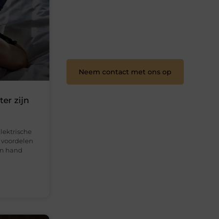
content? Dan hoor jij bij ons!
❝
Samen maken we bloggen
toegankelijk, creatief en leuk voor
iedereen
❞
Neem contact met ons op
er zijn
lektrische
e voordelen
an hand