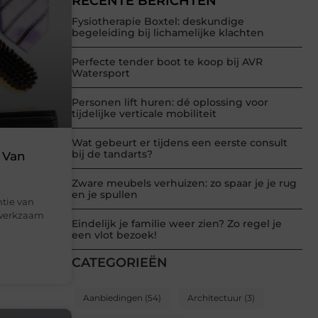
RECENTE BERICHTEN
Fysiotherapie Boxtel: deskundige
begeleiding bij lichamelijke klachten
Perfecte tender boot te koop bij AVR
Watersport
Personen lift huren: dé oplossing voor
tijdelijke verticale mobiliteit
Wat gebeurt er tijdens een eerste consult
bij de tandarts?
 Van
Zware meubels verhuizen: zo spaar je je rug
en je spullen
ntie van
 werkzaam
Eindelijk je familie weer zien? Zo regel je
een vlot bezoek!
CATEGORIEËN
Aanbiedingen
(54)
Architectuur
(3)