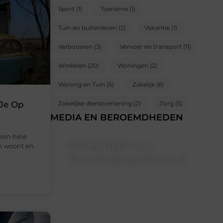
Sport
(1)
Toerisme
(1)
Tuin en buitenleven
(2)
Vakantie
(1)
Verbouwen
(3)
Vervoer en transport
(11)
Winkelen
(20)
Woningen
(2)
Woning en Tuin
(5)
Zakelijk
(6)
 Je Op
Zakelijke dienstverlening
(2)
Zorg
(5)
MEDIA EN BEROEMDHEDEN
een hele
Word deel van
ch woont en
Teamkebuzelhem.nl
Teamkebuzelhem.nl is dé plek waar
creativiteit, schrijven en lezen
samenkomen. Heb je een passie voor
bloggen, verhalen vertellen of gewoon
het ontdekken van inspirerende