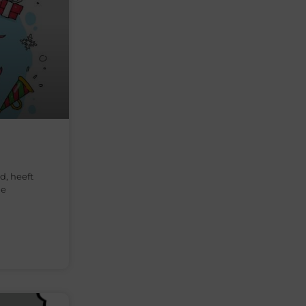
d, heeft
de