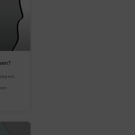
pen?
raag eet.
leen