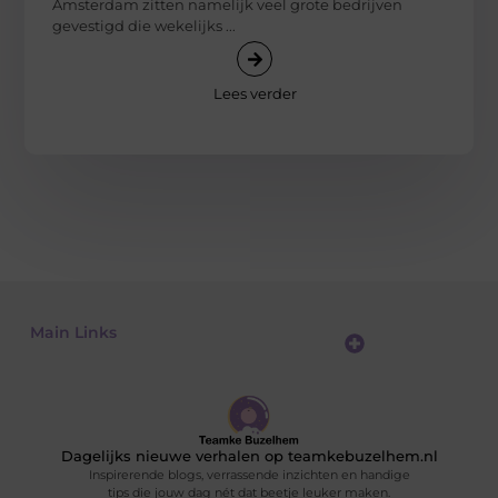
Amsterdam zitten namelijk veel grote bedrijven
gevestigd die wekelijks ...
Lees verder
Main Links
Goedkope linkbuilding: hoe je met een beperkt budget toch resultaat boekt
Kan je geld verdienen met een website? Alles wat je moet weten
Dagelijks nieuwe verhalen op teamkebuzelhem.nl
Inspirerende blogs, verrassende inzichten en handige
tips die jouw dag nét dat beetje leuker maken.