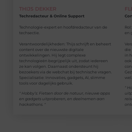
THIJS DEKKER
FL
Techredacteur & Online Support
Con
Technologie-expert en hoofdredacteur van de
Rol
techsectie.
en 
Verantwoordelijkheden: Thijs schrijft en beheert
Ver
content over de nieuwste digitale
die
ontwikkelingen. Hij legt complexe
in 
technologieën begrijpelijk uit, zodat iedereen
ook
ze kan volgen. Daarnaast ondersteunt hij
con
bezoekers via de webchat bij technische vragen.
Gez
Specialisatie: Innovaties, gadgets, AI, slimme
wel
tools voor dagelijks gebruik.
" H
" Hobby’s: Fietsen door de natuur, nieuwe apps
uit
en gadgets uitproberen, en deelnemen aan
rei
hackathons. "
ont