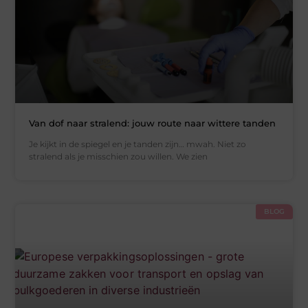
Van dof naar stralend: jouw route naar wittere tanden
Je kijkt in de spiegel en je tanden zijn… mwah. Niet zo
stralend als je misschien zou willen. We zien
BLOG