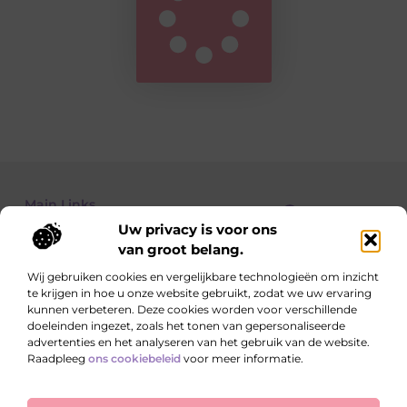
Main Links
Uw privacy is voor ons
Goedkope linkbuilding: hoe je met een beperkt budget toch resultaat boekt
Kan je geld verdienen met een website? Alles wat je moet weten
van groot belang.
Wij gebruiken cookies en vergelijkbare technologieën om inzicht
te krijgen in hoe u onze website gebruikt, zodat we uw ervaring
Dagelijks nieuwe verhalen op teamkebuzelhem.nl
kunnen verbeteren. Deze cookies worden voor verschillende
Inspirerende blogs, verrassende inzichten en handige
doeleinden ingezet, zoals het tonen van gepersonaliseerde
tips die jouw dag nét dat beetje leuker maken.
advertenties en het analyseren van het gebruik van de website.
Raadpleeg
ons cookiebeleid
voor meer informatie.
Website index
Cookiebeleid (EU)