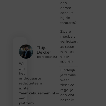
een
bloggen,
verhalen
eerste
vertellen
consult
of
bij de
gewoon
tandarts?
het
ontdekken
Zware
van
meubels
inspirerende
verhuizen:
content?
Dan
zo spaar
Thijs
hoor jij
je je rug
Dekker
bij ons!
en je
Techredacteur
spullen
❝
Wij
Samen
zijn
Eindelijk
maken
het
je familie
we
enthousiaste
bloggen
weer
redactieteam
toegankelijk,
zien? Zo
creatief
achter
regel je
en
Teamkebuzelhem.nl
—
een vlot
leuk
een
bezoek!
voor
platform
iedereen