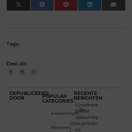
X
Facebook
Pinterest
LinkedIn
Email
(Twitter)
Tags:
Deel dit:
GEPUBLICEERD
RECENTE
POPULAR
DOOR
BERICHTEN
CATEGORIES
Fysiotherapie
(54
Boxtel:
Aanbiedingen
deskundige
)
begeleiding
(22
Bedrijven
bij
)