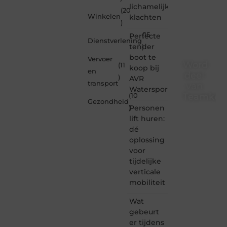
lichamelijke
(20
Winkelen
klachten
)
(15
Perfecte
Dienstverlening
tender
)
boot te
Vervoer
Word
(11
koop bij
en
deel
)
AVR
transport
van
Watersport
Teamkebu
(10
Gezondheid
Personen
)
Teamkebuzelh
lift huren:
is dé
dé
plek
oplossing
waar
voor
creativiteit,
schrijven
tijdelijke
en
verticale
lezen
mobiliteit
samenkomen.
Heb je
Wat
een
gebeurt
passie
er tijdens
voor