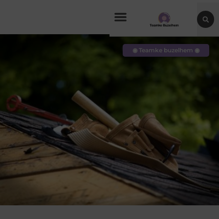
◉ Teamke buzelhem ◉