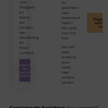
voor
Je
❞
bloggers
geliefden
en
naar
lezers
Nederland
Registre
die
vandaa
halen?
nog
houden
Een gids
van
voor het
afwisseling
hart
en
Van dof
frisse
naar
content.
stralend:
jouw
Redactie
route
van
Teamke
naar
buzelhem
wittere
tanden
Gerelateerde berichten
die u mogelijk