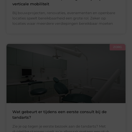
verticale mobiliteit
Bij bouwprojecten, renovaties, evenementen en openbare
locaties speelt bereikbaarheid een grote rol. Zeker op
locaties waar meerdere verdiepingen bereikbaar moeten
ZORG
Wat gebeurt er tijdens een eerste consult bij de
tandarts?
Zie je op tegen je eerste bezoek aan de tandarts? Met
duidelijke stappen voelt zo’n afspraak meteen een stuk