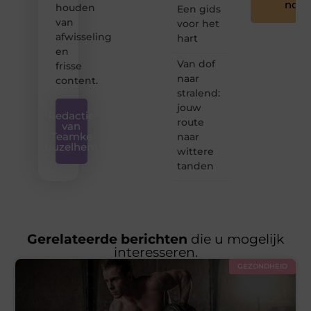
nog
houden
Een gids
van
voor het
afwisseling
hart
en
Van dof
frisse
naar
content.
stralend:
jouw
Redactie
route
van
Teamke
naar
buzelhem
wittere
tanden
Gerelateerde berichten
die u mogelijk
interesseren.
GEZONDHEID