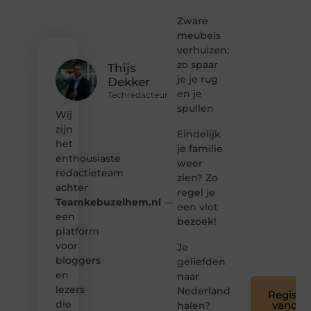
ontdekken
Zware
van
meubels
inspirerende
verhuizen:
content?
Dan
zo spaar
Thijs
hoor jij
je je rug
Dekker
bij ons!
en je
Techredacteur
spullen
❝
Wij
Samen
zijn
Eindelijk
maken
het
je familie
we
enthousiaste
bloggen
weer
redactieteam
toegankelijk,
zien? Zo
creatief
achter
regel je
en
Teamkebuzelhem.nl
—
een vlot
leuk
een
bezoek!
voor
platform
iedereen
voor
Je
❞
bloggers
geliefden
en
naar
lezers
Nederland
Registre
die
vandaa
halen?