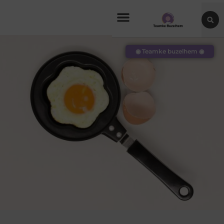
◉ Teamke buzelhem ◉