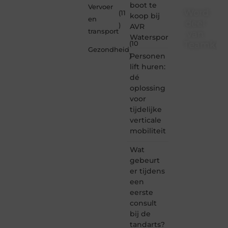
boot te
Vervoer
Word
(11
koop bij
en
deel
)
AVR
transport
van
Watersport
Teamkebu
(10
Gezondheid
Personen
)
Teamkebuzelh
lift huren:
is dé
dé
plek
oplossing
waar
voor
creativiteit,
schrijven
tijdelijke
en
verticale
lezen
mobiliteit
samenkomen.
Heb je
Wat
een
gebeurt
passie
er tijdens
voor
een
bloggen,
verhalen
eerste
vertellen
consult
of
bij de
gewoon
tandarts?
het