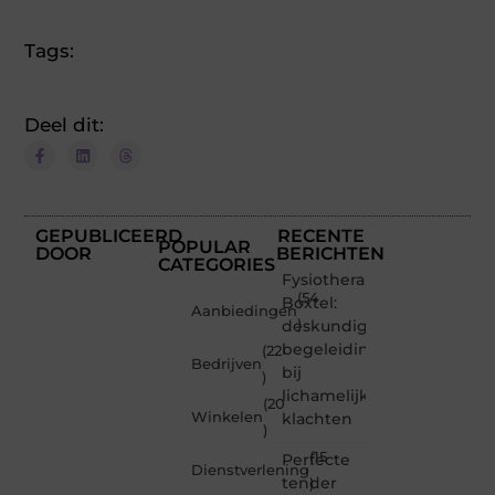
Tags:
Deel dit:
GEPUBLICEERD
RECENTE
POPULAR
DOOR
BERICHTEN
CATEGORIES
Fysiotherapie
(54
Boxtel:
Aanbiedingen
deskundige
)
begeleiding
(22
Bedrijven
bij
)
lichamelijke
(20
Winkelen
klachten
)
(15
Perfecte
Dienstverlening
tender
)