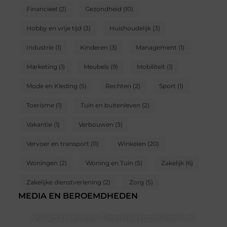
Financieel
(2)
Gezondheid
(10)
Hobby en vrije tijd
(3)
Huishoudelijk
(3)
Industrie
(1)
Kinderen
(3)
Management
(1)
Marketing
(1)
Meubels
(9)
Mobiliteit
(1)
Mode en Kleding
(5)
Rechten
(2)
Sport
(1)
Toerisme
(1)
Tuin en buitenleven
(2)
Vakantie
(1)
Verbouwen
(3)
Vervoer en transport
(11)
Winkelen
(20)
Woningen
(2)
Woning en Tuin
(5)
Zakelijk
(6)
Zakelijke dienstverlening
(2)
Zorg
(5)
MEDIA EN BEROEMDHEDEN
Word deel van Teamkebuzelhem.nl