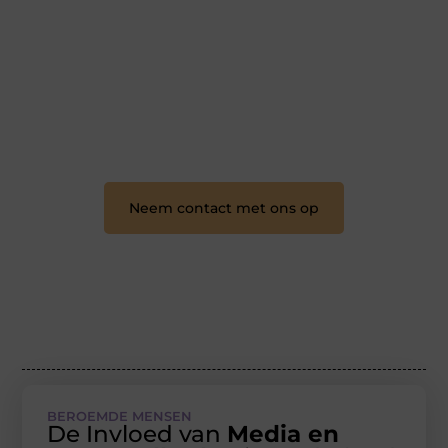
Teamkebuzelhem.nl is dé plek waar creativiteit,
schrijven en lezen samenkomen. Heb je een passie
voor bloggen, verhalen vertellen of gewoon het
ontdekken van inspirerende content? Dan hoor jij bij
ons!
❝
Samen maken we bloggen toegankelijk, creatief
en leuk voor iedereen
❞
Neem contact met ons op
BEROEMDE MENSEN
De Invloed van
Media en