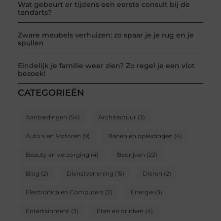
Wat gebeurt er tijdens een eerste consult bij de
tandarts?
Zware meubels verhuizen: zo spaar je je rug en je
spullen
Eindelijk je familie weer zien? Zo regel je een vlot
bezoek!
CATEGORIEËN
Aanbiedingen
(54)
Architectuur
(3)
Auto’s en Motoren
(9)
Banen en opleidingen
(4)
Beauty en verzorging
(4)
Bedrijven
(22)
Blog
(2)
Dienstverlening
(15)
Dieren
(2)
Electronica en Computers
(2)
Energie
(3)
Entertainment
(3)
Eten en drinken
(4)