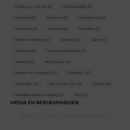
Hobby en vrije tijd
(3)
Huishoudelijk
(3)
Industrie
(1)
Kinderen
(3)
Management
(1)
Marketing
(1)
Meubels
(9)
Mobiliteit
(1)
Mode en Kleding
(5)
Rechten
(2)
Sport
(1)
Toerisme
(1)
Tuin en buitenleven
(2)
Vakantie
(1)
Verbouwen
(3)
Vervoer en transport
(11)
Winkelen
(20)
Woningen
(2)
Woning en Tuin
(5)
Zakelijk
(6)
Zakelijke dienstverlening
(2)
Zorg
(5)
MEDIA EN BEROEMDHEDEN
Word deel van Teamkebuzelhem.nl
Teamkebuzelhem.nl is dé plek waar creativiteit,