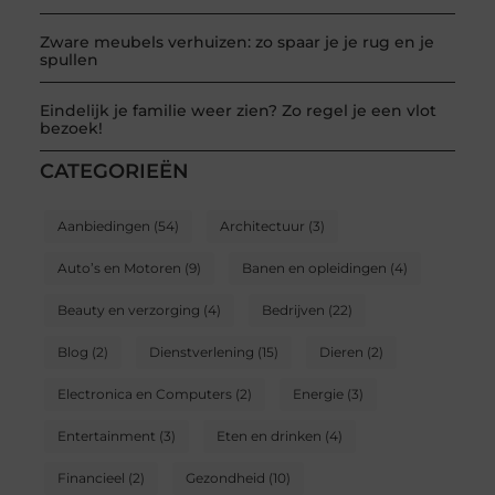
Zware meubels verhuizen: zo spaar je je rug en je
spullen
Eindelijk je familie weer zien? Zo regel je een vlot
bezoek!
CATEGORIEËN
Aanbiedingen
(54)
Architectuur
(3)
Auto’s en Motoren
(9)
Banen en opleidingen
(4)
Beauty en verzorging
(4)
Bedrijven
(22)
Blog
(2)
Dienstverlening
(15)
Dieren
(2)
Electronica en Computers
(2)
Energie
(3)
Entertainment
(3)
Eten en drinken
(4)
Financieel
(2)
Gezondheid
(10)