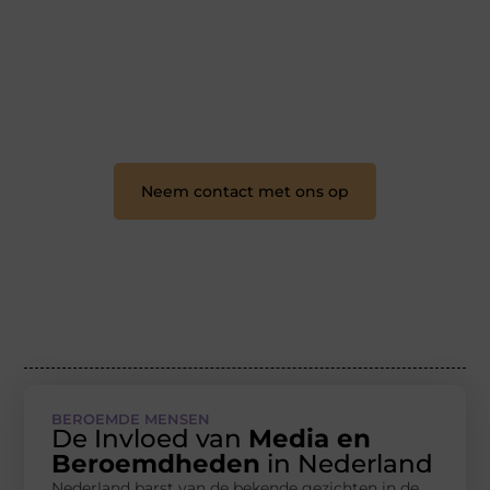
schrijven en lezen samenkomen. Heb je een passie
voor bloggen, verhalen vertellen of gewoon het
ontdekken van inspirerende content? Dan hoor jij bij
ons!
❝
Samen maken we bloggen toegankelijk, creatief
en leuk voor iedereen
❞
Neem contact met ons op
BEROEMDE MENSEN
De Invloed van
Media en
Beroemdheden
in Nederland
Nederland barst van de bekende gezichten in de