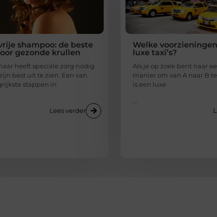
vrije shampoo: de beste
Welke voorzieninge
oor gezonde krullen
luxe taxi’s?
haar heeft speciale zorg nodig
Als je op zoek bent naar e
ijn best uit te zien. Een van
manier om van A naar B t
rijkste stappen in
is een luxe
...
Lees verder
L