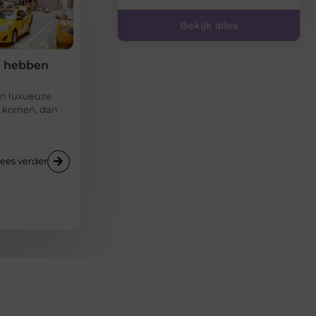
Bekijk alles
n hebben
en luxueuze
e komen, dan
ees verder