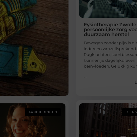
Fysiotherapie Zwolle
persoonlijke zorg vo
duurzaam herstel
Bewegen zonder pijn is ni
iedereen vanzelfsprekend
Rugklachten, sportblessures
kunnen je dagelijks leven 
beïnvloeden. Gelukkig ku
...
L
AANBIEDINGEN
DIEN