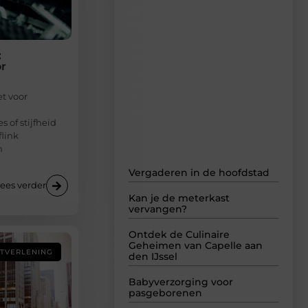
Artikelen die je niet
mag missen
Ontdek onze meest gelezen
:
en besproken blogs van dit
or
moment. Van actuele thema’s
tot tijdloze verhalen – deze
et voor
stukken raken de kern van wat
.
ons bezighoudt.
 of stijfheid
flink
n
Vergaderen in de hoofdstad
ees verder
Kan je de meterkast
vervangen?
Ontdek de Culinaire
Geheimen van Capelle aan
STVERLENING
den IJssel
Babyverzorging voor
pasgeborenen