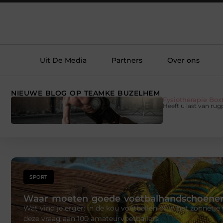
Uit De Media
Partners
Over ons
NIEUWE BLOG OP TEAMKE BUZELHEM
Fysiotherapie Box
Heeft u last van rugp
SPORT
Waar moeten goede voetbalhandschoenen
Wat vind je erger: in de kou voetballen of in het zonnetje 
deze vraag aan 100 amateurvoetballers