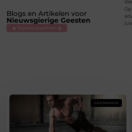
Wel
Op 
Blogs en Artikelen voor
adv
Nieuwsgierige Geesten
jui
◉ Teamke buzelhem ◉
GEZONDHEID