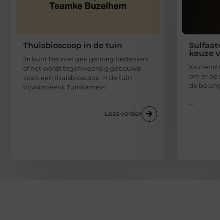
Thuisbioscoop in de tuin
Sulfaat
keuze v
Je kunt het niet gek genoeg bedenken
Krullend 
of het wordt tegenwoordig gebouwd
om er op z
zoals een thuisbioscoop in de tuin
de belang
bijvoorbeeld. Tuinkamers
...
...
Lees verder