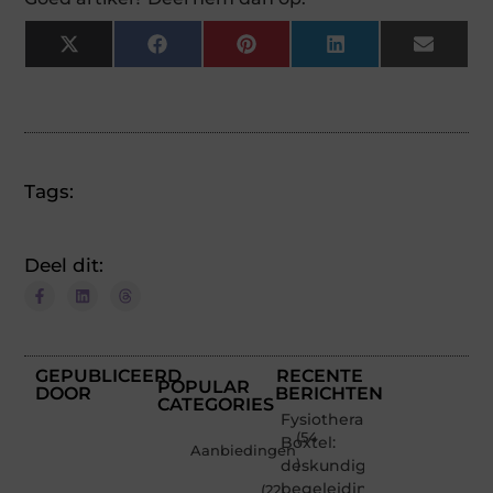
X
Facebook
Pinterest
LinkedIn
Email
(Twitter)
Tags:
Deel dit:
GEPUBLICEERD
RECENTE
POPULAR
DOOR
BERICHTEN
CATEGORIES
Fysiotherapie
(54
Boxtel:
Aanbiedingen
deskundige
)
begeleiding
(22