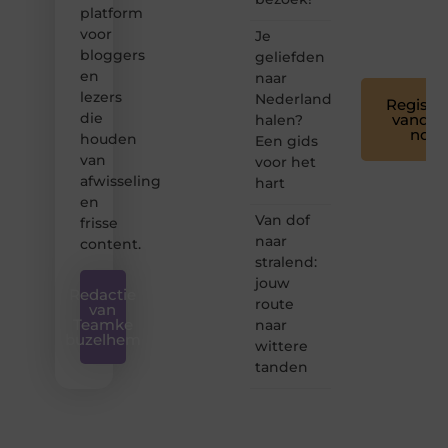
voor
platform
iedereen
voor
Je
❞
bloggers
geliefden
en
naar
lezers
Nederland
Registre
die
vandaa
halen?
nog
houden
Een gids
van
voor het
afwisseling
hart
en
Van dof
frisse
naar
content.
stralend:
jouw
Redactie
route
van
Teamke
naar
buzelhem
wittere
tanden