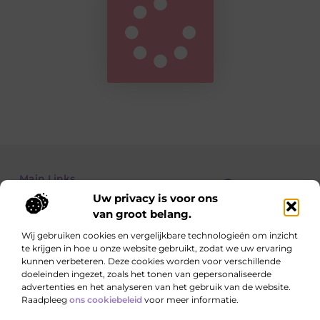
Main Links
Uw privacy is voor ons
Goedkope linkbuilding: hoe je met een beperkt budget toch resultaat boekt
Kan je geld verdienen met een website? Alles wat je moet weten
van groot belang.
Wij gebruiken cookies en vergelijkbare technologieën om inzicht
te krijgen in hoe u onze website gebruikt, zodat we uw ervaring
Dagelijks nieuwe verhalen op teamkebuzelhem.nl
kunnen verbeteren. Deze cookies worden voor verschillende
Inspirerende blogs, verrassende inzichten en handige
doeleinden ingezet, zoals het tonen van gepersonaliseerde
tips die jouw dag nét dat beetje leuker maken.
advertenties en het analyseren van het gebruik van de website.
Raadpleeg
ons cookiebeleid
voor meer informatie.
Website index
Cookiebeleid (EU)