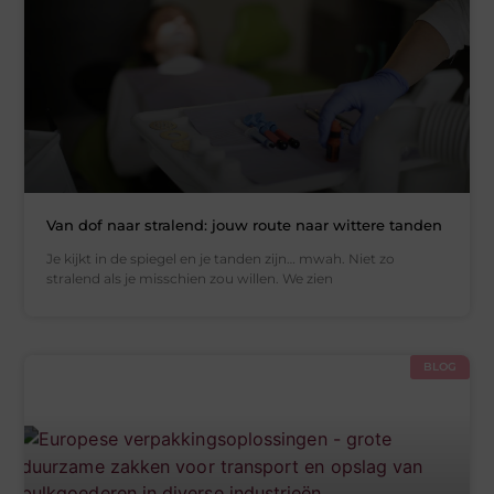
Van dof naar stralend: jouw route naar wittere tanden
Je kijkt in de spiegel en je tanden zijn… mwah. Niet zo
stralend als je misschien zou willen. We zien
BLOG