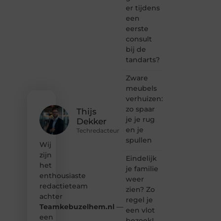
passie
er tijdens
voor
een
bloggen,
verhalen
eerste
vertellen
consult
of
bij de
gewoon
tandarts?
het
ontdekken
Zware
van
meubels
inspirerende
verhuizen:
content?
Dan
zo spaar
Thijs
hoor jij
je je rug
Dekker
bij ons!
en je
Techredacteur
spullen
❝
Wij
Samen
zijn
Eindelijk
maken
het
je familie
we
enthousiaste
bloggen
weer
redactieteam
toegankelijk,
zien? Zo
creatief
achter
regel je
en
Teamkebuzelhem.nl
—
een vlot
leuk
een
bezoek!