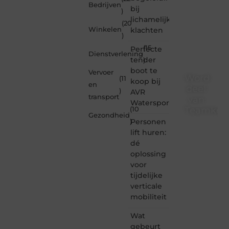
Bedrijven
bij
)
lichamelijke
(20
Winkelen
klachten
)
(15
Perfecte
Dienstverlening
tender
)
boot te
Vervoer
Word
(11
koop bij
en
deel
)
AVR
transport
van
Watersport
Teamkebu
(10
Gezondheid
Personen
)
Teamkebuzelh
lift huren:
is dé
dé
plek
oplossing
waar
voor
creativiteit,
schrijven
tijdelijke
en
verticale
lezen
mobiliteit
samenkomen.
Heb je
Wat
een
gebeurt