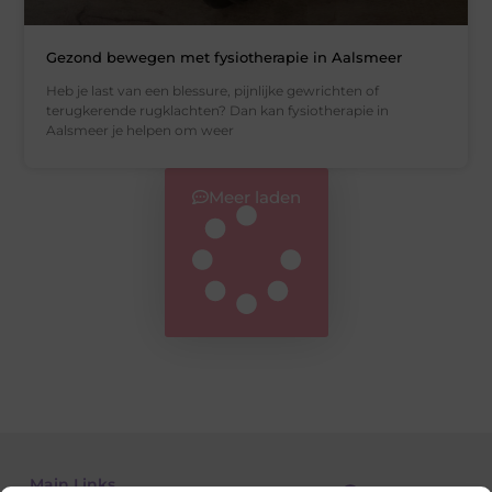
Gezond bewegen met fysiotherapie in Aalsmeer
Heb je last van een blessure, pijnlijke gewrichten of
terugkerende rugklachten? Dan kan fysiotherapie in
Aalsmeer je helpen om weer
Meer laden
Main Links