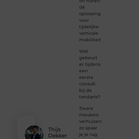
lift huren:
is dé
dé
plek
oplossing
waar
voor
creativiteit,
schrijven
tijdelijke
en
verticale
lezen
mobiliteit
samenkomen.
Heb je
Wat
een
gebeurt
passie
er tijdens
voor
een
bloggen,
verhalen
eerste
vertellen
consult
of
bij de
gewoon
tandarts?
het
ontdekken
Zware
van
meubels
inspirerende
verhuizen:
content?
Dan
zo spaar
Thijs
hoor jij
je je rug
Dekker
bij ons!