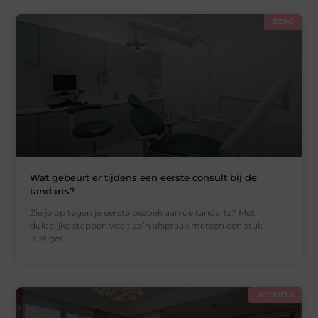
ZORG
Wat gebeurt er tijdens een eerste consult bij de
tandarts?
Zie je op tegen je eerste bezoek aan de tandarts? Met
duidelijke stappen voelt zo’n afspraak meteen een stuk
rustiger.
MEUBELS