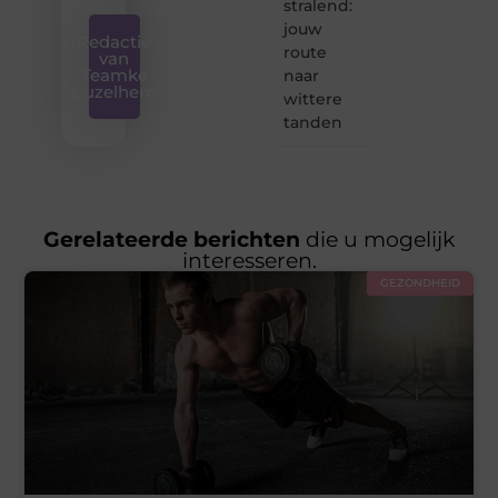
stralend:
jouw
Redactie
route
van
Teamke
naar
buzelhem
wittere
tanden
Gerelateerde berichten
die u mogelijk
interesseren.
GEZONDHEID