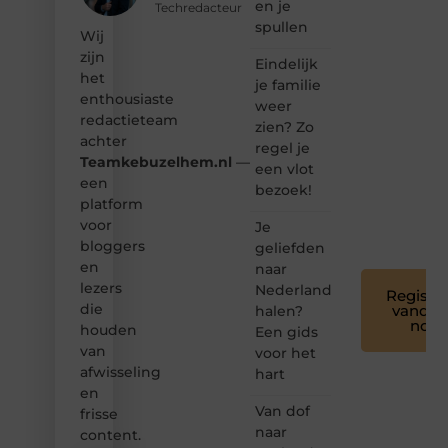
en je
Techredacteur
spullen
❝
Wij
Samen
zijn
Eindelijk
maken
het
je familie
we
enthousiaste
bloggen
weer
redactieteam
toegankelijk,
zien? Zo
creatief
achter
regel je
en
Teamkebuzelhem.nl
—
een vlot
leuk
een
bezoek!
voor
platform
iedereen
voor
Je
❞
bloggers
geliefden
en
naar
lezers
Nederland
Registre
die
vandaa
halen?
nog
houden
Een gids
van
voor het
afwisseling
hart
en
Van dof
frisse
naar
content.