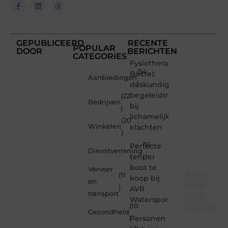
GEPUBLICEERD
RECENTE
POPULAR
DOOR
BERICHTEN
CATEGORIES
Fysiotherapie
(54
Boxtel:
Aanbiedingen
deskundige
)
begeleiding
(22
Bedrijven
bij
)
lichamelijke
(20
Winkelen
klachten
)
(15
Perfecte
Dienstverlening
tender
)
boot te
Vervoer
Word
(11
koop bij
en
deel
)
AVR
transport
van
Watersport
Teamkebu
(10
Gezondheid
Personen
)
Teamkebuzelh