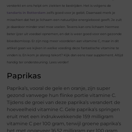
versterkt en ons helpt om ziekten te bestrijden. Het is volgens de
tandarts in Rotterdam
zelfs goed voor je gebit. Daarnaast merk je
misschien dat het je lichaam een natuurlijke energieboost geeft. Je zult
je daardoor minder snel moe voelen. Tevens kan ons lichaam hiermee
beter ijzer uit voedsel opnemen, en dat is weer goed voor een gezonde
bloedsomloop. Er zijn nog meer voordelen aan vitamine C, maar in dit
artikel gaan we kijken in welke voeding deze fantastische vitamine te
vinden is. En kom je alsnog tekort? Kijk dan eens naar supplement. Altijd
handig ter ondersteuning. Lees verder!
Paprikas
Paprika’s, vooral de gele en oranje, zijn super
gezond vanwege hun flinke portie vitamine C.
Tijdens de groei van deze paprika’s verandert de
hoeveelheid vitamine C. Gele paprika’s springen
eruit met een indrukwekkende 159 milligram
vitamine C per 100 gram, terwijl groene paprika’s
het met ongeveer 16,52 milligram per 100 gram