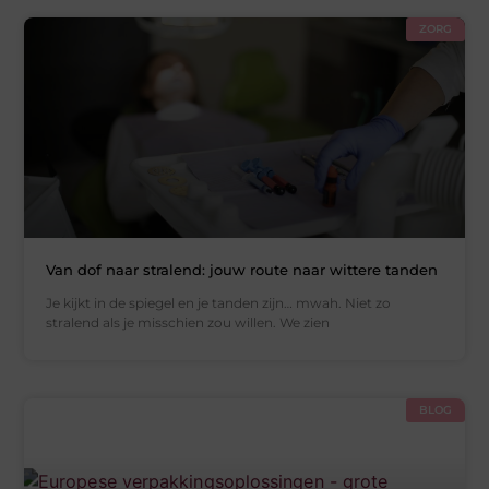
ZORG
Van dof naar stralend: jouw route naar wittere tanden
Je kijkt in de spiegel en je tanden zijn… mwah. Niet zo
stralend als je misschien zou willen. We zien
BLOG