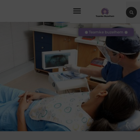
◉ Teamke buzelhem ◉