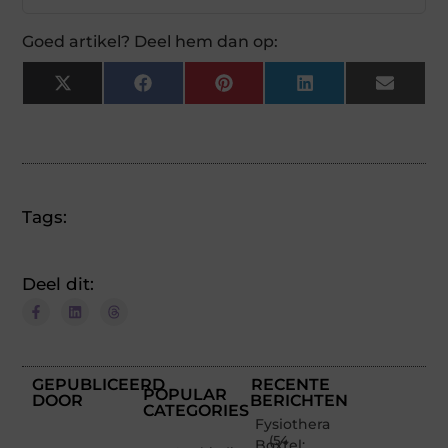
Goed artikel? Deel hem dan op:
X
Facebook
Pinterest
LinkedIn
Email
(Twitter)
Tags:
Deel dit:
GEPUBLICEERD
RECENTE
POPULAR
DOOR
BERICHTEN
CATEGORIES
Fysiotherapie
(54
Boxtel: