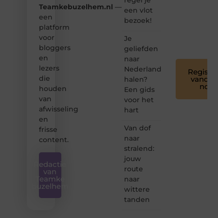
en
Teamkebuzelhem.nl
—
een vlot
leuk
een
bezoek!
voor
platform
iedereen
voor
Je
❞
bloggers
geliefden
en
naar
lezers
Nederland
Registre
die
vandaa
halen?
nog
houden
Een gids
van
voor het
afwisseling
hart
en
Van dof
frisse
naar
content.
stralend:
jouw
Redactie
route
van
Teamke
naar
buzelhem
wittere
tanden