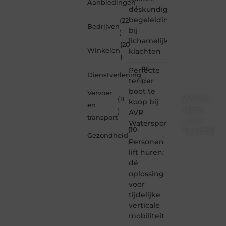
Aanbiedingen
deskundige
)
begeleiding
(22
Bedrijven
bij
)
lichamelijke
(20
Winkelen
klachten
)
(15
Perfecte
Dienstverlening
tender
)
boot te
Vervoer
Word
(11
koop bij
en
deel
)
AVR
transport
van
Watersport
Teamkebu
(10
Gezondheid
Personen
)
Teamkebuzelh
lift huren:
is dé
dé
plek
oplossing
waar
voor
creativiteit,
schrijven
tijdelijke
en
verticale
lezen
mobiliteit
samenkomen.