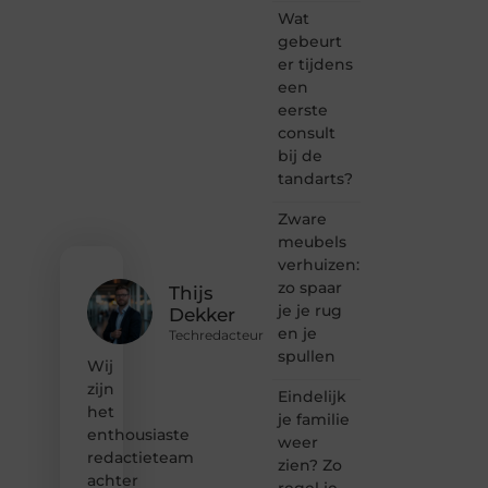
Heb je
Wat
een
gebeurt
passie
er tijdens
voor
een
bloggen,
verhalen
eerste
vertellen
consult
of
bij de
gewoon
tandarts?
het
ontdekken
Zware
van
meubels
inspirerende
verhuizen:
content?
Dan
zo spaar
Thijs
hoor jij
je je rug
Dekker
bij ons!
en je
Techredacteur
spullen
❝
Wij
Samen
zijn
Eindelijk
maken
het
je familie
we
enthousiaste
bloggen
weer
redactieteam
toegankelijk,
zien? Zo
creatief
achter
regel je