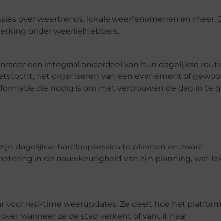
ies over weertrends, lokale weerfenomenen en meer. D
rking onder weerliefhebbers.
enradar een integraal onderdeel van hun dagelijkse rout
ietstocht, het organiseren van een evenement of gewo
informatie die nodig is om met vertrouwen de dag in te g
zijn dagelijkse hardloopsessies te plannen en zware
betering in de nauwkeurigheid van zijn planning, wat lei
r voor real-time weerupdates. Ze deelt hoe het platfor
ver wanneer ze de stad verkent of vanuit haar