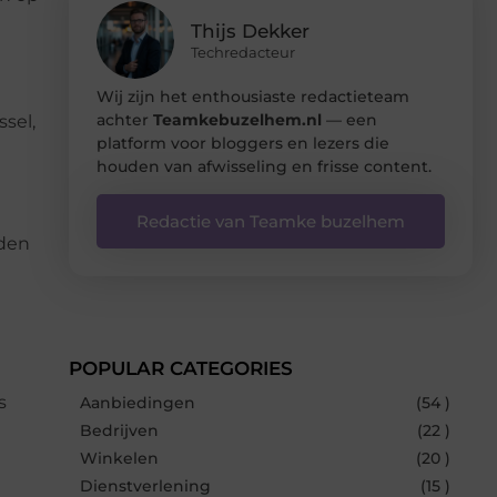
Thijs Dekker
Techredacteur
Wij zijn het enthousiaste redactieteam
achter
Teamkebuzelhem.nl
— een
sel,
platform voor bloggers en lezers die
houden van afwisseling en frisse content.
Redactie van Teamke buzelhem
aden
POPULAR CATEGORIES
s
Aanbiedingen
(54 )
Bedrijven
(22 )
Winkelen
(20 )
Dienstverlening
(15 )