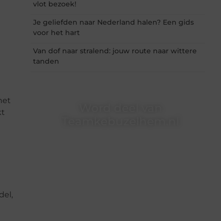
vlot bezoek!
Je geliefden naar Nederland halen? Een gids
voor het hart
Van dof naar stralend: jouw route naar wittere
tanden
het
Word deel van
kt
Teamkebuzelhem.nl
Teamkebuzelhem.nl is dé plek waar creativiteit,
schrijven en lezen samenkomen. Heb je een
passie voor bloggen, verhalen vertellen of
gewoon het ontdekken van inspirerende
content? Dan hoor jij bij ons!
del,
❝
Samen maken we bloggen toegankelijk,
creatief en leuk voor iedereen
❞