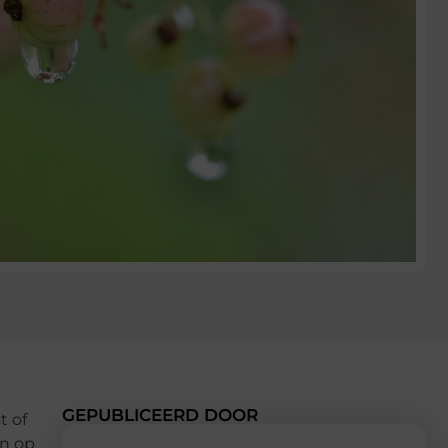
GEPUBLICEERD DOOR
t of
jn op