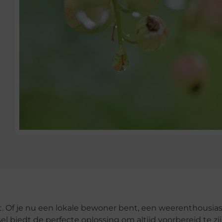
t. Of je nu een lokale bewoner bent, een weerenthousias
l biedt de perfecte oplossing om altijd voorbereid te zi