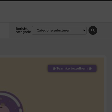
Bericht
categorie
◉ Teamke buzelhem ◉