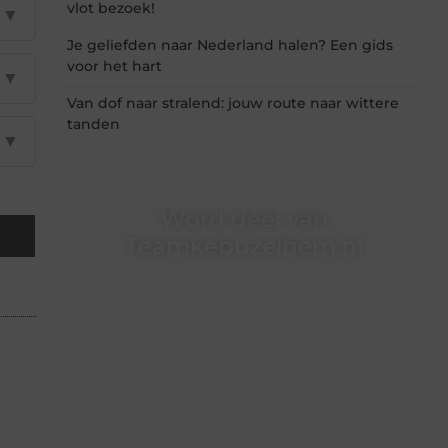
vlot bezoek!
▼
Je geliefden naar Nederland halen? Een gids
voor het hart
▼
Van dof naar stralend: jouw route naar wittere
tanden
▼
Word deel van
Teamkebuzelhem.nl
Teamkebuzelhem.nl is dé plek waar creativiteit,
schrijven en lezen samenkomen. Heb je een
passie voor bloggen, verhalen vertellen of
gewoon het ontdekken van inspirerende
content? Dan hoor jij bij ons!
❝
Samen maken we bloggen toegankelijk,
creatief en leuk voor iedereen
❞