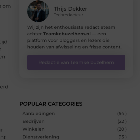
is om
Thijs Dekker
Techredacteur
Wij zijn het enthousiaste redactieteam
achter
Teamkebuzelhem.nl
— een
platform voor bloggers en lezers die
ijd
houden van afwisseling en frisse content.
n
een
Redactie van Teamke buzelhem
n
kerd
POPULAR CATEGORIES
Aanbiedingen
(54 )
Bedrijven
(22 )
Winkelen
(20 )
ur
Dienstverlening
(15 )
ent