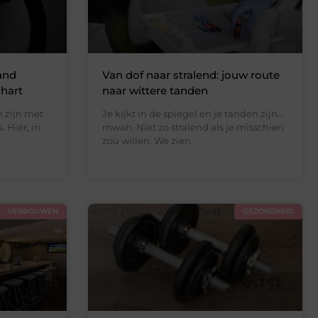
and
Van dof naar stralend: jouw route
 hart
naar wittere tanden
n zijn met
Je kijkt in de spiegel en je tanden zijn…
. Hier, in
mwah. Niet zo stralend als je misschien
zou willen. We zien
VERBOUWEN
GEZONDHEID