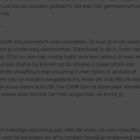
an uw keuze worden gebracht. Dit kan het gemeentehu
ncie.
?
elft inhuren heeft veel voordelen. Zo kun je in de werkt
kun je onderweg doorwerken. Daarnaast is de in inzet va
. Of je nu een taxi nodig hebt voor een retour of voor 
eur kan stand-by blijven op de locatie o tussendoor iets
rainde chauffeurs met ervaring in het rijden in andere of
 een taxi te worden weggebracht, maar de chauffeurs va
 in jouw eigen auto. Bij Taxi Delft ben je daarnaast verze
ikken over kennis van het wegennet, zo komt jij
en handige oplossing zijn. Met de inzet van een chauffe
k voor te bereiden en af te ronden terwijl je onderweg b