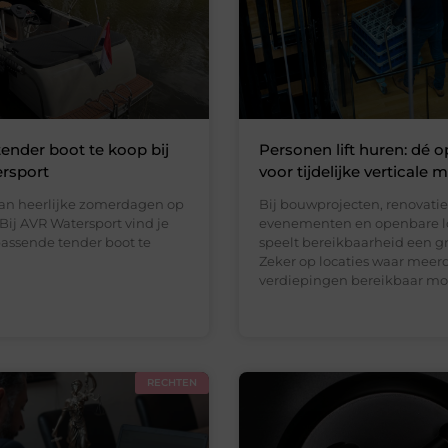
tender boot te koop bij
Personen lift huren: dé o
rsport
voor tijdelijke verticale m
an heerlijke zomerdagen op
Bij bouwprojecten, renovatie
Bij AVR Watersport vind je
evenementen en openbare l
passende tender boot te
speelt bereikbaarheid een gro
Zeker op locaties waar meer
verdiepingen bereikbaar m
RECHTEN