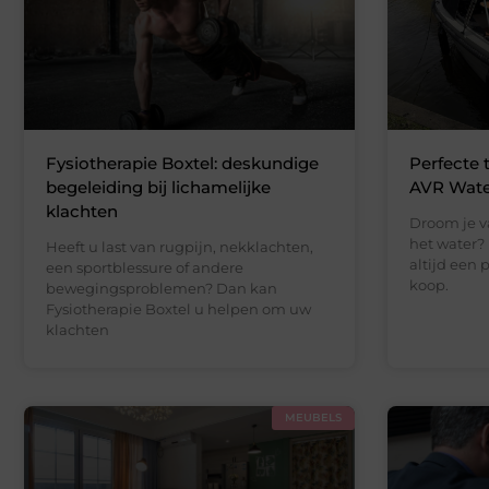
Fysiotherapie Boxtel: deskundige
Perfecte 
begeleiding bij lichamelijke
AVR Wate
klachten
Droom je v
het water? 
Heeft u last van rugpijn, nekklachten,
altijd een 
een sportblessure of andere
koop.
bewegingsproblemen? Dan kan
Fysiotherapie Boxtel u helpen om uw
klachten
MEUBELS