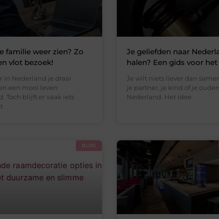
je familie weer zien? Zo
Je geliefden naar Nederl
en vlot bezoek!
halen? Een gids voor het
r in Nederland je draai
Je wilt niets liever dan same
n een mooi leven
je partner, je kind of je ouders
Toch blijft er vaak iets
Nederland. Het idee
t
BLOG