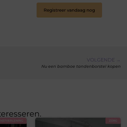
Registreer vandaag nog
VOLGENDE →
Nu een bamboe tandenborstel kopen
teresseren.
ENSTVERLENING
ZORG