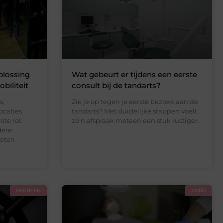
plossing
Wat gebeurt er tijdens een eerste
obiliteit
consult bij de tandarts?
s,
Zie je op tegen je eerste bezoek aan de
ocaties
tandarts? Met duidelijke stappen voelt
te rol.
zo’n afspraak meteen een stuk rustiger.
dere
oeten
RECHTEN
ZORG