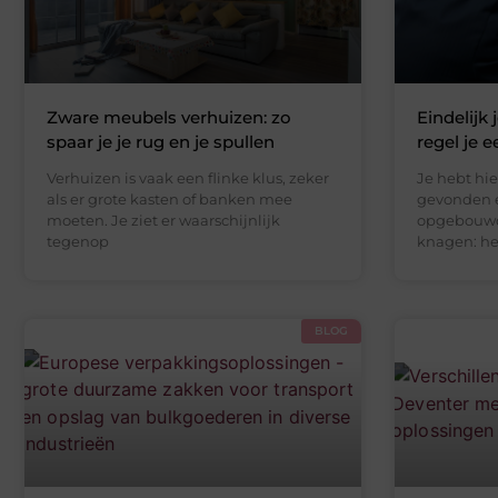
Zware meubels verhuizen: zo
Eindelijk 
spaar je je rug en je spullen
regel je e
Verhuizen is vaak een flinke klus, zeker
Je hebt hie
als er grote kasten of banken mee
gevonden e
moeten. Je ziet er waarschijnlijk
opgebouwd. 
tegenop
knagen: he
BLOG