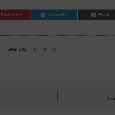
Pinterest
LinkedIn
Email
Deel dit:
De l