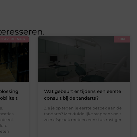
teresseren.
ENSTVERLENING
ZORG
plossing
Wat gebeurt er tijdens een eerste
obiliteit
consult bij de tandarts?
s,
Zie je op tegen je eerste bezoek aan de
ocaties
tandarts? Met duidelijke stappen voelt
te rol.
zo’n afspraak meteen een stuk rustiger.
dere
oeten