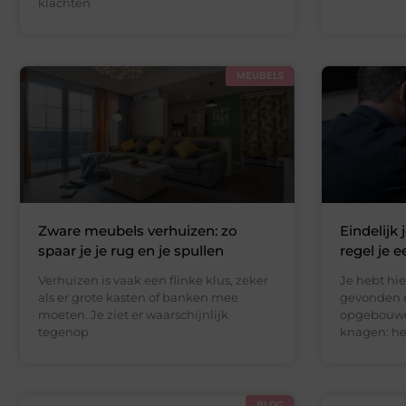
klachten
MEUBELS
Zware meubels verhuizen: zo
Eindelijk 
spaar je je rug en je spullen
regel je e
Verhuizen is vaak een flinke klus, zeker
Je hebt hie
als er grote kasten of banken mee
gevonden e
moeten. Je ziet er waarschijnlijk
opgebouwd. 
tegenop
knagen: he
BLOG