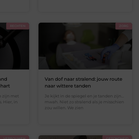
RECHTEN
ZORG
and
Van dof naar stralend: jouw route
 hart
naar wittere tanden
n zijn met
Je kijkt in de spiegel en je tanden zijn…
. Hier, in
mwah. Niet zo stralend als je misschien
zou willen. We zien
VERBOUWEN
GEZONDHEID