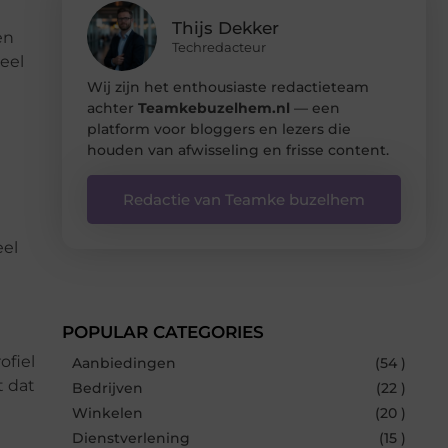
Thijs Dekker
en
Techredacteur
deel
Wij zijn het enthousiaste redactieteam
achter
Teamkebuzelhem.nl
— een
platform voor bloggers en lezers die
houden van afwisseling en frisse content.
Redactie van Teamke buzelhem
eel
POPULAR CATEGORIES
ofiel
Aanbiedingen
(54 )
t dat
Bedrijven
(22 )
Winkelen
(20 )
Dienstverlening
(15 )