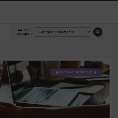
Bericht
categorie
◉ Teamke buzelhem ◉