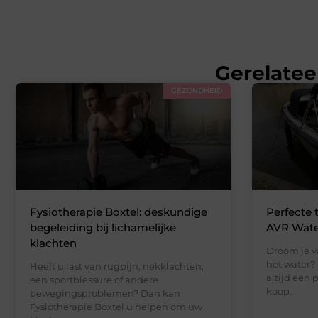
Gerelatee
GEZONDHEID
Fysiotherapie Boxtel: deskundige
Perfecte 
begeleiding bij lichamelijke
AVR Wate
klachten
Droom je v
het water? 
Heeft u last van rugpijn, nekklachten,
altijd een 
een sportblessure of andere
koop.
bewegingsproblemen? Dan kan
Fysiotherapie Boxtel u helpen om uw