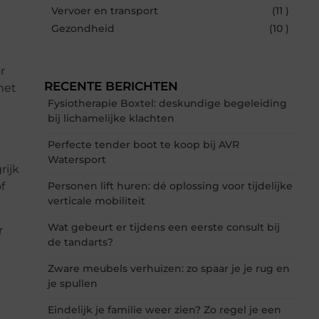
Vervoer en transport
(11 )
Gezondheid
(10 )
r
RECENTE BERICHTEN
het
Fysiotherapie Boxtel: deskundige begeleiding
bij lichamelijke klachten
Perfecte tender boot te koop bij AVR
Watersport
rijk
f
Personen lift huren: dé oplossing voor tijdelijke
verticale mobiliteit
Wat gebeurt er tijdens een eerste consult bij
r
de tandarts?
Zware meubels verhuizen: zo spaar je je rug en
je spullen
Eindelijk je familie weer zien? Zo regel je een