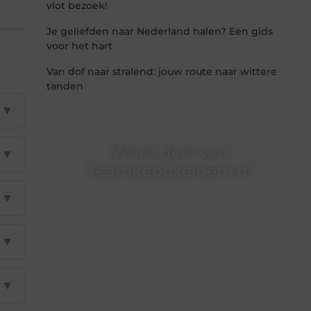
vlot bezoek!
Je geliefden naar Nederland halen? Een gids
voor het hart
Van dof naar stralend: jouw route naar wittere
tanden
▼
Word deel van
▼
Teamkebuzelhem.nl
▼
Teamkebuzelhem.nl is dé plek waar creativiteit,
schrijven en lezen samenkomen. Heb je een
passie voor bloggen, verhalen vertellen of
gewoon het ontdekken van inspirerende
▼
content? Dan hoor jij bij ons!
❝
Samen maken we bloggen toegankelijk,
▼
creatief en leuk voor iedereen
❞