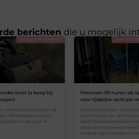
rde berichten
die u mogelijk in
VERVOER EN TRANSPORT
ZAKELIJKE DI
tender boot te koop bij
Personen lift huren: dé o
rsport
voor tijdelijke verticale m
an heerlijke zomerdagen op
Bij bouwprojecten, renovatie
Bij AVR Watersport vind je
evenementen en openbare l
passende tender boot te
speelt bereikbaarheid een gro
Zeker op locaties waar meer
verdiepingen bereikbaar m