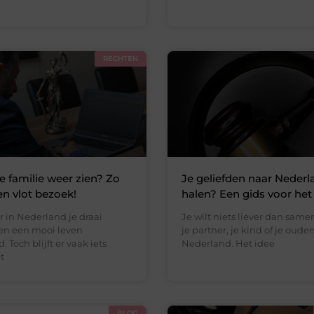
RECHTEN
je familie weer zien? Zo
Je geliefden naar Nederl
en vlot bezoek!
halen? Een gids voor het
r in Nederland je draai
Je wilt niets liever dan same
n een mooi leven
je partner, je kind of je ouders
Toch blijft er vaak iets
Nederland. Het idee
t
BLOG