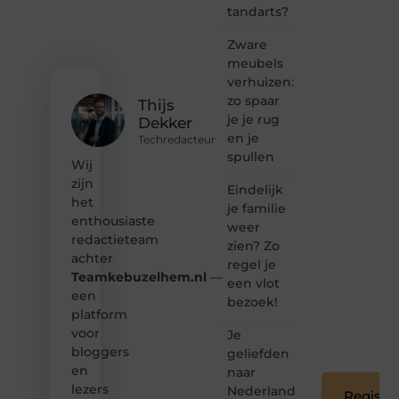
gewoon
tandarts?
het
ontdekken
Zware
van
meubels
inspirerende
verhuizen:
content?
Dan
zo spaar
Thijs
hoor jij
je je rug
Dekker
bij ons!
en je
Techredacteur
spullen
❝
Wij
Samen
zijn
Eindelijk
maken
het
je familie
we
enthousiaste
bloggen
weer
redactieteam
toegankelijk,
zien? Zo
creatief
achter
regel je
en
Teamkebuzelhem.nl
—
een vlot
leuk
een
bezoek!
voor
platform
iedereen
voor
Je
❞
bloggers
geliefden
en
naar
lezers
Nederland
Registre