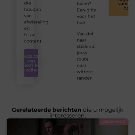
die
vandaa
halen?
nog
houden
Een gids
van
voor het
afwisseling
hart
en
Van dof
frisse
naar
content.
stralend:
jouw
Redactie
route
van
Teamke
naar
buzelhem
wittere
tanden
Gerelateerde berichten
die u mogelijk
interesseren.
GEZONDHEID