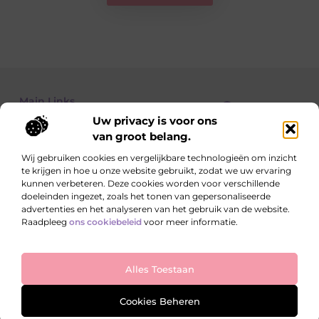
Main Links
Uw privacy is voor ons
Goedkope linkbuilding: hoe je met een beperkt budget toch resultaat boekt
Kan je geld verdienen met een website? Alles wat je moet weten
van groot belang.
Wij gebruiken cookies en vergelijkbare technologieën om inzicht
te krijgen in hoe u onze website gebruikt, zodat we uw ervaring
Dagelijks nieuwe verhalen op teamkebuzelhem.nl
kunnen verbeteren. Deze cookies worden voor verschillende
Inspirerende blogs, verrassende inzichten en handige
doeleinden ingezet, zoals het tonen van gepersonaliseerde
tips die jouw dag nét dat beetje leuker maken.
advertenties en het analyseren van het gebruik van de website.
Raadpleeg
ons cookiebeleid
voor meer informatie.
Website index
Cookiebeleid (EU)
Alles Toestaan
@2025 All Right Reserved. Design by
www.teamkebuzelhem.nl
Cookies Beheren