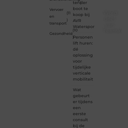
tender
)
boot te
Vervoer
Word
(11
koop bij
en
deel
)
AVR
transport
van
Watersport
Teamkebu
(10
Gezondheid
Personen
)
Teamkebuzelh
lift huren:
is dé
dé
plek
oplossing
waar
voor
creativiteit,
schrijven
tijdelijke
en
verticale
lezen
mobiliteit
samenkomen.
Heb je
Wat
een
gebeurt
passie
er tijdens
voor
een
bloggen,
verhalen
eerste
vertellen
consult
of
bij de