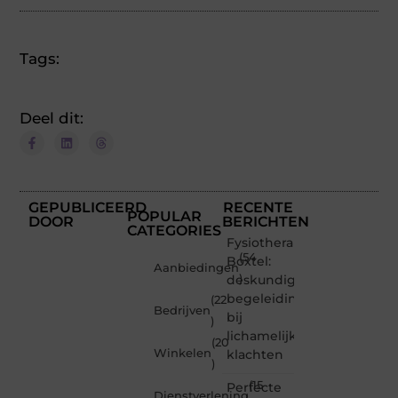
Tags:
Deel dit:
GEPUBLICEERD
RECENTE
POPULAR
DOOR
BERICHTEN
CATEGORIES
Fysiotherapie
(54
Boxtel:
Aanbiedingen
deskundige
)
begeleiding
(22
Bedrijven
bij
)
lichamelijke
(20
Winkelen
klachten
)
(15
Perfecte
Dienstverlening